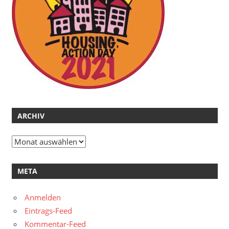
ARCHIV
Archiv
META
Anmelden
Eintrags-Feed
Kommentar-Feed