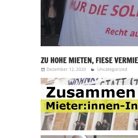
ZU HOHE MIETEN, FIESE VERMI
Dezember 12, 2020
Recht auf Stadt Aa
Uncategorized