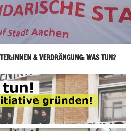
ETER:INNEN & VERDRÄNGUNG: WAS TUN?
chen