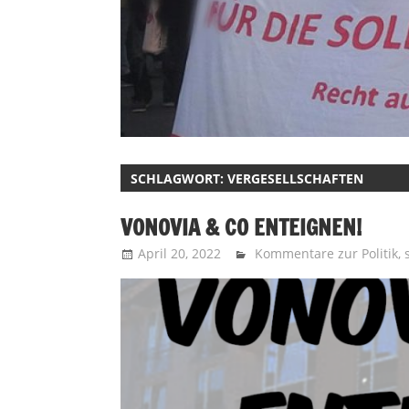
SCHLAGWORT:
VERGESELLSCHAFTEN
VONOVIA & CO ENTEIGNEN!
April 20, 2022
Recht auf Stadt Aachen
Kommentare zur Politik
,