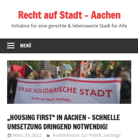
Zum
Recht auf Stadt – Aachen
Inhalt
springen
Initiative für eine gerechte & lebenswerte Stadt für Alle
MENÜ
„HOUSING FIRST“ IN AACHEN – SCHNELLE
UMSETZUNG DRINGEND NOTWENDIG!
März 29, 2022
Recht auf Stadt Aachen
Kommentare zur Politik
,
sonstige