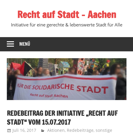
Zum
Recht auf Stadt – Aachen
Inhalt
springen
Initiative für eine gerechte & lebenswerte Stadt für Alle
MENÜ
REDEBEITRAG DER INITIATIVE „RECHT AUF
STADT“ VOM 15.07.2017
Juli 16, 2017
Recht auf Stadt Aachen
Aktionen
,
Redebeiträge
,
sonstige