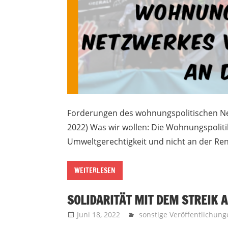
Forderungen des wohnungspolitischen Ne
2022) Was wir wollen: Die Wohnungspolit
Umweltgerechtigkeit und nicht an der Re
WEITERLESEN
SOLIDARITÄT MIT DEM STREIK 
Juni 18, 2022
Recht auf Stadt Aachen
sonstige Veröffentlichun