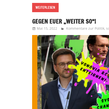
WEITERLESEN
GEGEN EUER „WEITER SO“!
Mai 15, 2022
Recht auf Stadt Aachen
Kommentare zur Politik
,
s