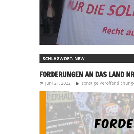
SCHLAGWORT:
NRW
FORDERUNGEN AN DAS LAND N
Juni 21, 2022
Recht auf Stadt Aachen
sonstige Veröffentlichun