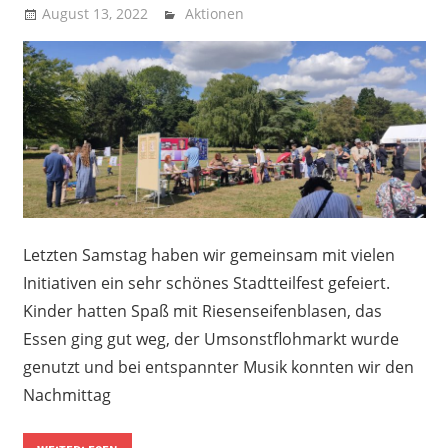
August 13, 2022
Recht auf Stadt Aachen
Aktionen
Letzten Samstag haben wir gemeinsam mit vielen
Initiativen ein sehr schönes Stadtteilfest gefeiert.
Kinder hatten Spaß mit Riesenseifenblasen, das
Essen ging gut weg, der Umsonstflohmarkt wurde
genutzt und bei entspannter Musik konnten wir den
Nachmittag