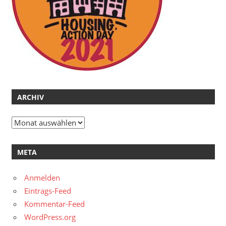
ARCHIV
Archiv
META
Anmelden
Eintrags-Feed
Kommentar-Feed
WordPress.org