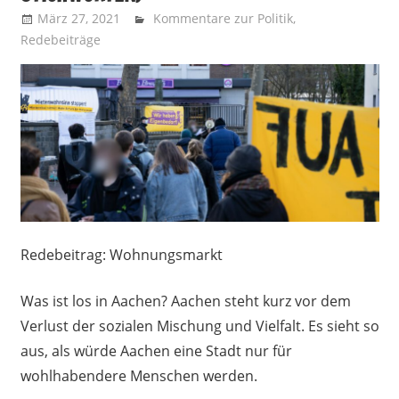
März 27, 2021
Recht auf Stadt Aachen
Kommentare zur Politik
,
Redebeiträge
Redebeitrag: Wohnungsmarkt
Was ist los in Aachen? Aachen steht kurz vor dem
Verlust der sozialen Mischung und Vielfalt. Es sieht so
aus, als würde Aachen eine Stadt nur für
wohlhabendere Menschen werden.