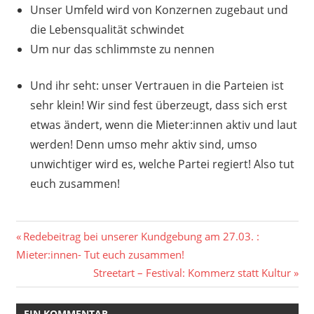
Unser Umfeld wird von Konzernen zugebaut und
die Lebensqualität schwindet
Um nur das schlimmste zu nennen
Und ihr seht: unser Vertrauen in die Parteien ist
sehr klein! Wir sind fest überzeugt, dass sich erst
etwas ändert, wenn die Mieter:innen aktiv und laut
werden! Denn umso mehr aktiv sind, umso
unwichtiger wird es, welche Partei regiert! Also tut
euch zusammen!
Beitragsnavigation
Vorheriger
Redebeitrag bei unserer Kundgebung am 27.03. :
Beitrag:
Mieter:innen- Tut euch zusammen!
Nächster
Streetart – Festival: Kommerz statt Kultur
Beitrag:
EIN KOMMENTAR