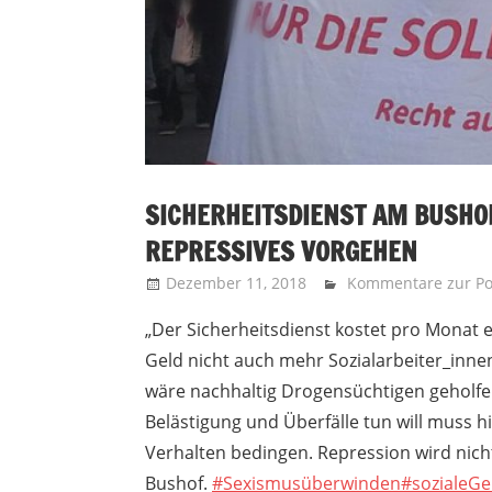
SICHERHEITSDIENST AM BUSHOF
REPRESSIVES VORGEHEN
Dezember 11, 2018
Recht auf Stadt Aa
Kommentare zur Pol
„Der Sicherheitsdienst kostet pro Monat 
Geld nicht auch mehr Sozialarbeiter_innen
wäre nachhaltig Drogensüchtigen geholfe
Belästigung und Überfälle tun will muss h
Verhalten bedingen. Repression wird nich
Bushof.
#Sexismusüberwinden
#sozialeGe