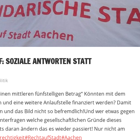
: SOZIALE ANTWORTEN STATT
chen
itik
einen mittleren fünfstelligen Betrag“ Könnten mit dem
 und eine weitere Anlaufstelle finanziert werden? Damit
n und das Bild nicht so befremdlich!Und wer etwas gegen
interfragen welche gesellschaftlichen Gründe dieses
ts daran ändern das es wieder passiert! Nur nicht am
rechtigkeit
#RechtaufStadt
#Aachen