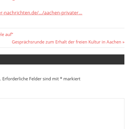
r-nachrichten.de/…/aachen-privater…
le auf“
Nächster
Gesprächsrunde zum Erhalt der freien Kultur in Aachen
Beitrag:
.
Erforderliche Felder sind mit
*
markiert