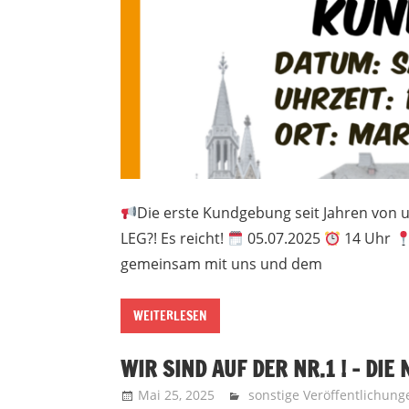
Die erste Kundgebung seit Jahren von 
LEG?! Es reicht!
05.07.2025
14 Uhr
gemeinsam mit uns und dem
WEITERLESEN
WIR SIND AUF DER NR.1 ! – DIE
Mai 25, 2025
Recht auf Stadt Aachen
sonstige Veröffentlichun