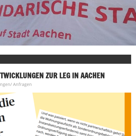
NTWICKLUNGEN ZUR LEG IN AACHEN
n
ungen/ Anfragen