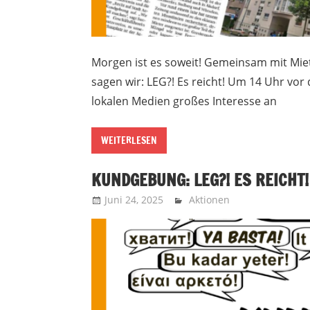
Morgen ist es soweit! Gemeinsam mit Mi
sagen wir: LEG?! Es reicht! Um 14 Uhr vor
lokalen Medien großes Interesse an
WEITERLESEN
KUNDGEBUNG: LEG?! ES REICHT!
Juni 24, 2025
Recht auf Stadt Aachen
Aktionen