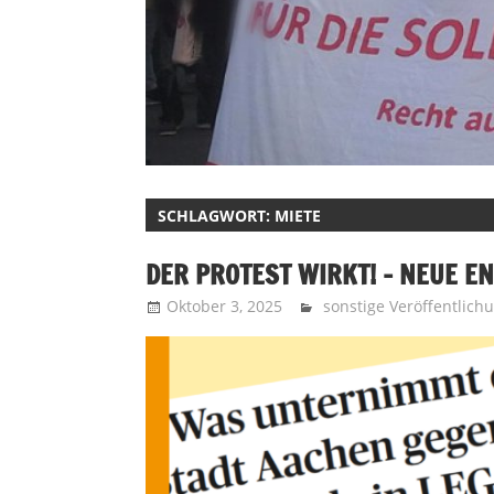
SCHLAGWORT:
MIETE
DER PROTEST WIRKT! – NEUE E
Oktober 3, 2025
Recht auf Stadt Aache
sonstige Veröffentlich