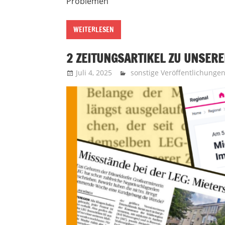
Problemen
WEITERLESEN
2 ZEITUNGSARTIKEL ZU UNSER
Juli 4, 2025
Recht auf Stadt Aachen
sonstige Veröffentlichunge