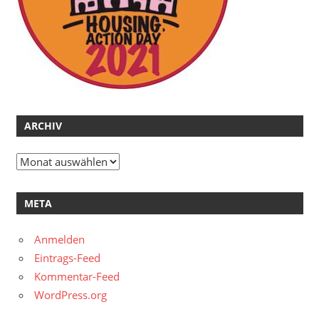
ARCHIV
Archiv
META
Anmelden
Eintrags-Feed
Kommentar-Feed
WordPress.org