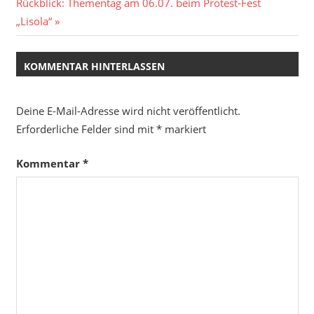
Nächster
Rückblick: Thementag am 06.07. beim Protest-Fest
Beitrag:
„Lisola“
KOMMENTAR HINTERLASSEN
Deine E-Mail-Adresse wird nicht veröffentlicht.
Erforderliche Felder sind mit
*
markiert
Kommentar
*