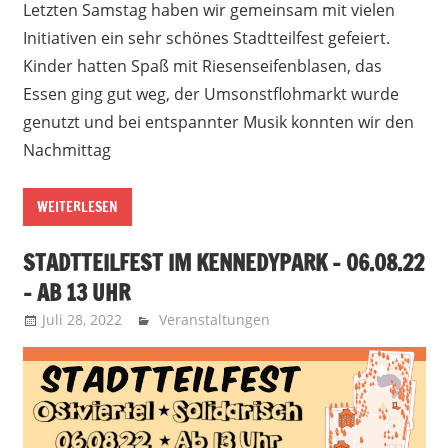
Letzten Samstag haben wir gemeinsam mit vielen
Initiativen ein sehr schönes Stadtteilfest gefeiert.
Kinder hatten Spaß mit Riesenseifenblasen, das
Essen ging gut weg, der Umsonstflohmarkt wurde
genutzt und bei entspannter Musik konnten wir den
Nachmittag
WEITERLESEN
STADTTEILFEST IM KENNEDYPARK – 06.08.22
– AB 13 UHR
Juli 28, 2022
Recht auf Stadt Aachen
Veranstaltungen