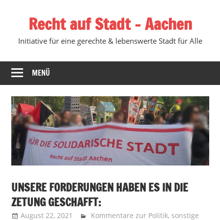
Zum
Recht auf Stadt – Aachen
Inhalt
springen
Initiative für eine gerechte & lebenswerte Stadt für Alle
MENÜ
UNSERE FORDERUNGEN HABEN ES IN DIE
ZETUNG GESCHAFFT:
August 22, 2021
Recht auf Stadt Aachen
Kommentare zur Politik
,
sonstige