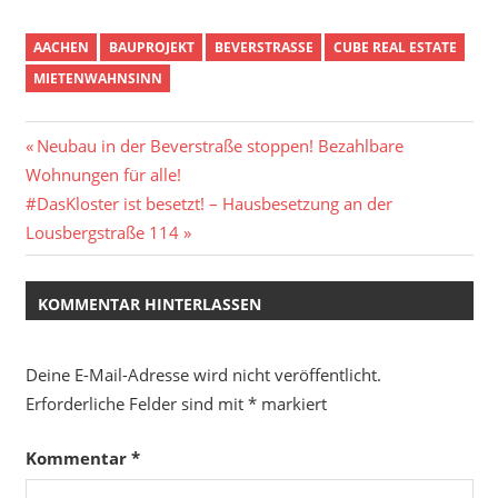
AACHEN
BAUPROJEKT
BEVERSTRASSE
CUBE REAL ESTATE
MIETENWAHNSINN
Beitragsnavigation
Vorheriger
Neubau in der Beverstraße stoppen! Bezahlbare
Beitrag:
Wohnungen für alle!
Nächster
#DasKloster ist besetzt! – Hausbesetzung an der
Beitrag:
Lousbergstraße 114
KOMMENTAR HINTERLASSEN
Deine E-Mail-Adresse wird nicht veröffentlicht.
Erforderliche Felder sind mit
*
markiert
Kommentar
*