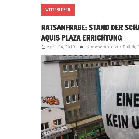
WEITERLESEN
RATSANFRAGE: STAND DER SC
AQUIS PLAZA ERRICHTUNG
April 24, 2019
Recht auf Stadt Aachen
Kommentare zur Politik
,