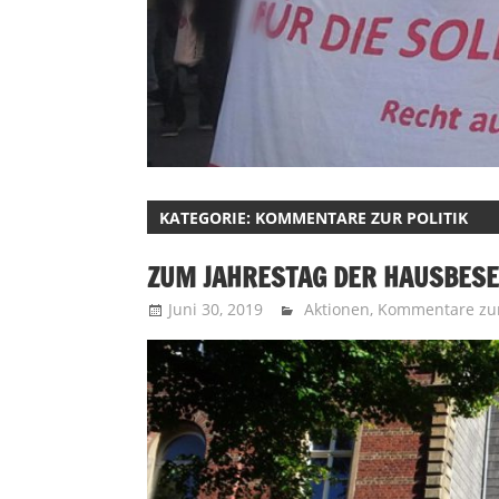
KATEGORIE:
KOMMENTARE ZUR POLITIK
ZUM JAHRESTAG DER HAUSBES
Juni 30, 2019
Recht auf Stadt Aachen
Aktionen
,
Kommentare zur 