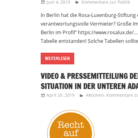
Juni 4, 2019
Recht auf Stadt Aachen
Kommentare zur Politik
In Berlin hat die Rosa-Luxenburg-Stiftung 
verantwortungsvolle Vermieter? Große I
Berlin im Profil“ https://www.rosalux.de/
Tabelle entstanden! Solche Tabellen sollte
WEITERLESEN
VIDEO & PRESSEMITTEILUNG DE
SITUATION IN DER UNTEREN AD
April 29, 2019
Recht auf Stadt Aachen
Aktionen
,
Kommentare zur