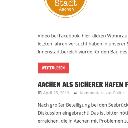
Video bei Facebook: hier klicken Wohnraum
letzten Jahren versucht haben in unserer 
Innenstadtbereich wurde für den Bau des
WEITERLESEN
AACHEN ALS SICHERER HAFEN F
April 25, 2019
Recht auf Stadt Aachen
Kommentare zur Politik
Nach großer Beteiligung bei den Seebrüc
Diskussion eingebracht! Das ist bitter nöt
erreichen, die in Aachen mit Problemen 