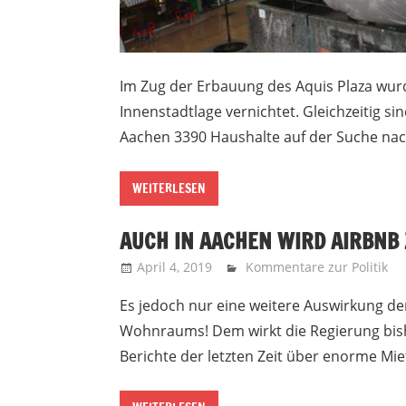
Im Zug der Erbauung des Aquis Plaza wur
Innenstadtlage vernichtet. Gleichzeitig 
Aachen 3390 Haushalte auf der Suche nac
WEITERLESEN
AUCH IN AACHEN WIRD AIRBNB
April 4, 2019
Recht auf Stadt Aachen
Kommentare zur Politik
Es jedoch nur eine weitere Auswirkung d
Wohnraums! Dem wirkt die Regierung bishe
Berichte der letzten Zeit über enorme M